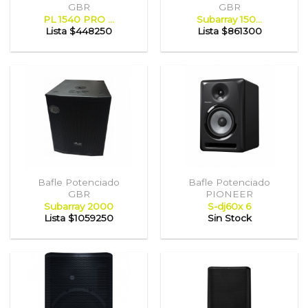
GBR
GBR
PL 1540 PRO ...
Subarray 150...
Lista
$448250
Lista
$861300
Bafle Potenciado
Bafle Potenciado
GBR
PIONEER
Subarray 2000
S-dj60x 6
Lista
$1059250
Sin Stock