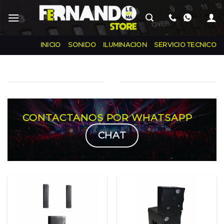
Skip
INICIO
SONIDO
ILUMINACION
SERVICIO TECNICO
CONTACTANOS POR WHATSAPP
CHAT