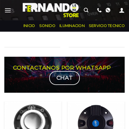
Skip
INICIO
SONIDO
ILUMINACION
SERVICIO TECNICO
CONTACTANOS POR WHATSAPP
CHAT